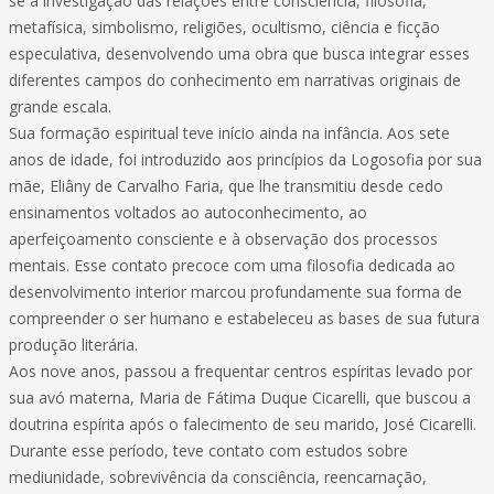
se à investigação das relações entre consciência, filosofia,
metafísica, simbolismo, religiões, ocultismo, ciência e ficção
especulativa, desenvolvendo uma obra que busca integrar esses
diferentes campos do conhecimento em narrativas originais de
grande escala.
Sua formação espiritual teve início ainda na infância. Aos sete
anos de idade, foi introduzido aos princípios da Logosofia por sua
mãe, Eliâny de Carvalho Faria, que lhe transmitiu desde cedo
ensinamentos voltados ao autoconhecimento, ao
aperfeiçoamento consciente e à observação dos processos
mentais. Esse contato precoce com uma filosofia dedicada ao
desenvolvimento interior marcou profundamente sua forma de
compreender o ser humano e estabeleceu as bases de sua futura
produção literária.
Aos nove anos, passou a frequentar centros espíritas levado por
sua avó materna, Maria de Fátima Duque Cicarelli, que buscou a
doutrina espírita após o falecimento de seu marido, José Cicarelli.
Durante esse período, teve contato com estudos sobre
mediunidade, sobrevivência da consciência, reencarnação,