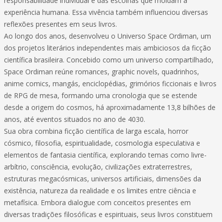
responsabilidade individual e das escolhas que moldam a
experiência humana. Essa vivência também influenciou diversas
reflexões presentes em seus livros.
Ao longo dos anos, desenvolveu o Universo Space Ordiman, um
dos projetos literários independentes mais ambiciosos da ficção
científica brasileira. Concebido como um universo compartilhado,
Space Ordiman reúne romances, graphic novels, quadrinhos,
anime comics, mangás, enciclopédias, grimórios ficcionais e livros
de RPG de mesa, formando uma cronologia que se estende
desde a origem do cosmos, há aproximadamente 13,8 bilhões de
anos, até eventos situados no ano de 4030.
Sua obra combina ficção científica de larga escala, horror
cósmico, filosofia, espiritualidade, cosmologia especulativa e
elementos de fantasia científica, explorando temas como livre-
arbítrio, consciência, evolução, civilizações extraterrestres,
estruturas megacósmicas, universos artificiais, dimensões da
existência, natureza da realidade e os limites entre ciência e
metafísica. Embora dialogue com conceitos presentes em
diversas tradições filosóficas e espirituais, seus livros constituem