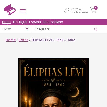
0
Entre ou
Cadastre-se
Brasil
Portugal
España
Deutschland
Home
/
Livros
/
ÉLIPHAS LÉVI – 1854 – 1862