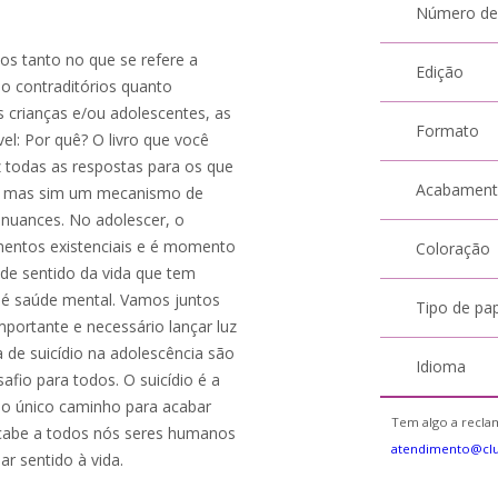
Número de
os tanto no que se refere a
Edição
o contraditórios quanto
 crianças e/ou adolescentes, as
Formato
el: Por quê? O livro que você
 todas as respostas para os que
Acabamen
, mas sim um mecanismo de
 nuances. No adolescer, o
mentos existenciais e é momento
Coloração
de sentido da vida que tem
 é saúde mental. Vamos juntos
Tipo de pa
mportante e necessário lançar luz
va de suicídio na adolescência são
Idioma
io para todos. O suicídio é a
a o único caminho para acabar
Tem algo a reclam
 cabe a todos nós seres humanos
atendimento@cl
r sentido à vida.