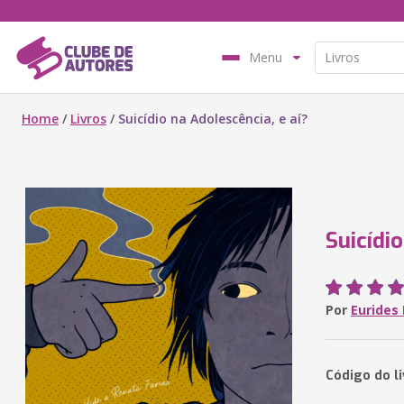
Menu
Home
/
Livros
/
Suicídio na Adolescência, e aí?
Suicídio
Por
Eurides
Código do l