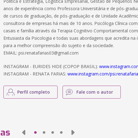
Política e Estratégia, Logística Empresarial, Gestão de Pequenos 
anos de experiência como Professora Universitária e de pós-gra
de cursos de graduação, de pós-graduação e de Unidade Acadêmic
consultora de empresas há mais de 10 anos. Psicóloga Clínica co
casais e família através da Terapia Cognitivo Comportamental co
Entusiasta da Psicologia e todas suas abordagens que acredita na
para a melhor compreensão do sujeito e da sociedade.
EMAIL: psi.renatafarias03@gmail.com
INSTAGRAM - EURIDES HIDE (COPOP BRASIL):
www.instagram.co
INSTAGRAM - RENATA FARIAS:
www.instagram.com/psi.renatafari
Perfil completo
Fale com o autor
das