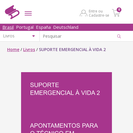
0
Entre ou
Cadastre-se
Brasil
Portugal
España
Deutschland
Home
/
Livros
/
SUPORTE EMERGENCIAL À VIDA 2