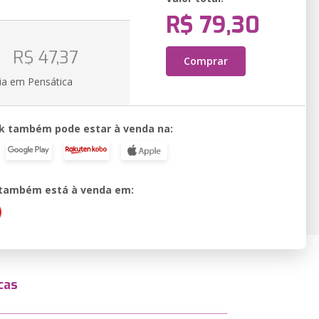
R$ 79,30
o
R$ 47,37
Comprar
ia em Pensática
k também pode estar à venda na:
o também está à venda em:
cas