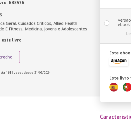
ivro: 683576
s
Versã
ica Geral, Cuidados Críticos, Allied Health
ebook
de E Fitness, Medicina, Jovens e Adolescentes
Le
 este livro
Este eboo
trecho
ista
1681
vezes desde 31/05/2024
Este livr
Característi