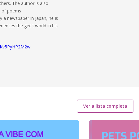
others. The author is also
ok of poems
 a newspaper in Japan, he is
periences the geek world in his
2jKv5PyHP2M2w
Ver a lista completa