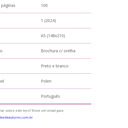
 páginas
100
1 (2024)
A5 (148x210)
to
Brochura c/ orelha
Preto e branco
pel
Polen
Português
ar sobre este livro? Envie um email para
ubedeautores.com.br