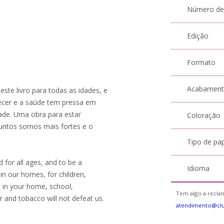
Número de
Edição
Formato
Acabamen
ste livro para todas as idades, e
ecer e a saúde tem pressa em
dade. Uma obra para estar
Coloração
juntos somos mais fortes e o
Tipo de pa
 for all ages, and to be a
Idioma
in our homes, for children,
 in your home, school,
Tem algo a reclam
 and tobacco will not defeat us.
atendimento@cl