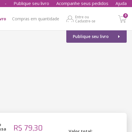
-
Publique seu livro
Acompanhe seus pedidos
Ajuda
0
Entre ou
ivro
Compras em quantidade
Cadastre-se
Publique seu livro
o
R$ 79,30
ssa
Valor total: