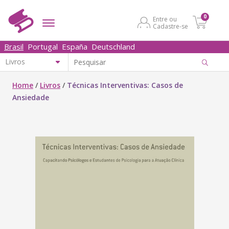
0
Entre ou
Cadastre-se
Brasil
Portugal
España
Deutschland
Home
/
Livros
/
Técnicas Interventivas: Casos de
Ansiedade