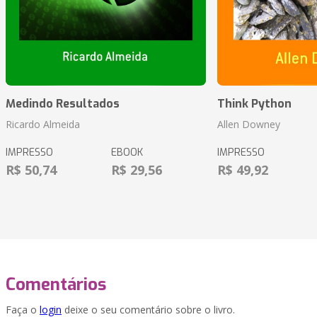
Medindo Resultados
Think Python
Ricardo Almeida
Allen Downey
IMPRESSO
EBOOK
IMPRESSO
R$ 50,74
R$ 29,56
R$ 49,92
Comentários
Faça o
login
deixe o seu comentário sobre o livro.