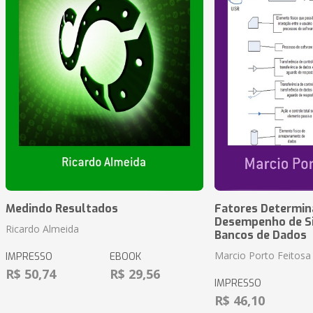
Medindo Resultados
Fatores Determin
Desempenho de S
Ricardo Almeida
Bancos de Dados
Marcio Porto Feitosa
IMPRESSO
EBOOK
R$ 50,74
R$ 29,56
IMPRESSO
R$ 46,10