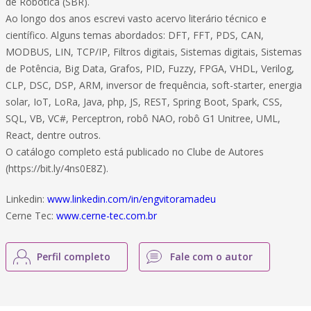
de Robótica (SBR).
Ao longo dos anos escrevi vasto acervo literário técnico e
científico. Alguns temas abordados: DFT, FFT, PDS, CAN,
MODBUS, LIN, TCP/IP, Filtros digitais, Sistemas digitais, Sistemas
de Potência, Big Data, Grafos, PID, Fuzzy, FPGA, VHDL, Verilog,
CLP, DSC, DSP, ARM, inversor de frequência, soft-starter, energia
solar, IoT, LoRa, Java, php, JS, REST, Spring Boot, Spark, CSS,
SQL, VB, VC#, Perceptron, robô NAO, robô G1 Unitree, UML,
React, dentre outros.
O catálogo completo está publicado no Clube de Autores
(https://bit.ly/4ns0E8Z).
Linkedin:
www.linkedin.com/in/engvitoramadeu
Cerne Tec:
www.cerne-tec.com.br
Perfil completo
Fale com o autor