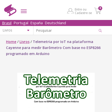
0
Entre ou
Cadastre-se
Brasil
Portugal
España
Deutschland
Home
/
Livros
/
Telemetria por IoT na plataforma
Cayenne para medir Barômetro Com base no ESP8266
programado em Arduino