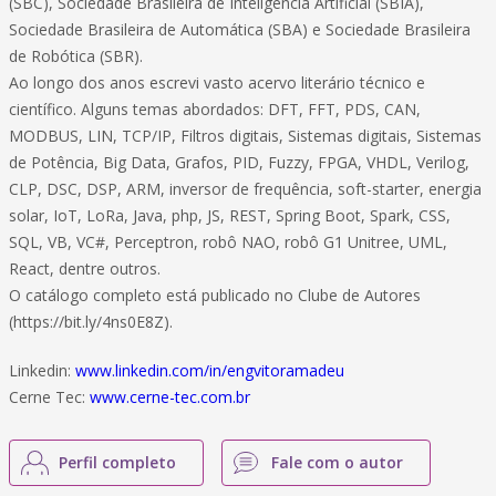
(SBC), Sociedade Brasileira de Inteligência Artificial (SBIA),
Sociedade Brasileira de Automática (SBA) e Sociedade Brasileira
de Robótica (SBR).
Ao longo dos anos escrevi vasto acervo literário técnico e
científico. Alguns temas abordados: DFT, FFT, PDS, CAN,
MODBUS, LIN, TCP/IP, Filtros digitais, Sistemas digitais, Sistemas
de Potência, Big Data, Grafos, PID, Fuzzy, FPGA, VHDL, Verilog,
CLP, DSC, DSP, ARM, inversor de frequência, soft-starter, energia
solar, IoT, LoRa, Java, php, JS, REST, Spring Boot, Spark, CSS,
SQL, VB, VC#, Perceptron, robô NAO, robô G1 Unitree, UML,
React, dentre outros.
O catálogo completo está publicado no Clube de Autores
(https://bit.ly/4ns0E8Z).
Linkedin:
www.linkedin.com/in/engvitoramadeu
Cerne Tec:
www.cerne-tec.com.br
Perfil completo
Fale com o autor