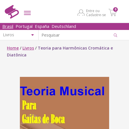
0
Entre ou
Cadastre-se
Brasil
Portugal
España
Deutschland
Home
/
Livros
/
Teoria para Harmônicas Cromática e
Diatônica