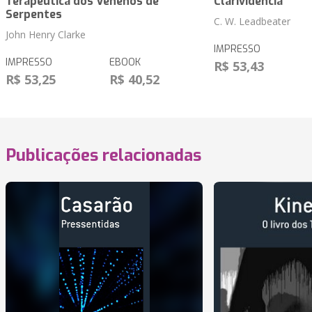
Terapêutica dos Venenos de
Clarividência
Serpentes
C. W. Leadbeater
John Henry Clarke
IMPRESSO
IMPRESSO
EBOOK
R$ 53,43
R$ 53,25
R$ 40,52
Publicações relacionadas