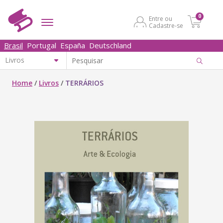
0
Entre ou
Cadastre-se
Brasil
Portugal
España
Deutschland
Home
/
Livros
/
TERRÁRIOS