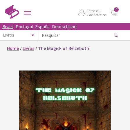
0
Entre ou
Cadastre-se
Brasil
Portugal
España
Deutschland
Home
/
Livros
/
The Magick of Belzebuth