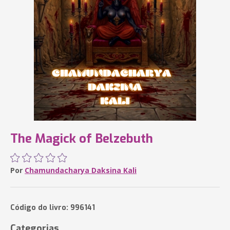
The Magick of Belzebuth
Por
Chamundacharya Daksina Kali
Código do livro: 996141
Categorias