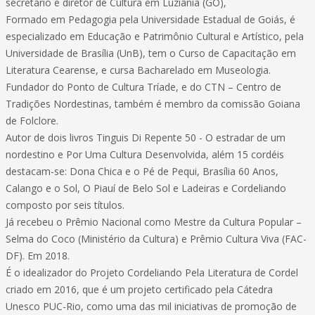
secretário e diretor de Cultura em Luziânia (GO),
Formado em Pedagogia pela Universidade Estadual de Goiás, é
especializado em Educação e Patrimônio Cultural e Artístico, pela
Universidade de Brasília (UnB), tem o Curso de Capacitação em
Literatura Cearense, e cursa Bacharelado em Museologia.
Fundador do Ponto de Cultura Tríade, e do CTN – Centro de
Tradições Nordestinas, também é membro da comissão Goiana
de Folclore.
Autor de dois livros Tinguis Di Repente 50 - O estradar de um
nordestino e Por Uma Cultura Desenvolvida, além 15 cordéis
destacam-se: Dona Chica e o Pé de Pequi, Brasília 60 Anos,
Calango e o Sol, O Piauí de Belo Sol e Ladeiras e Cordeliando
composto por seis títulos.
Já recebeu o Prêmio Nacional como Mestre da Cultura Popular –
Selma do Coco (Ministério da Cultura) e Prêmio Cultura Viva (FAC-
DF). Em 2018.
É o idealizador do Projeto Cordeliando Pela Literatura de Cordel
criado em 2016, que é um projeto certificado pela Cátedra
Unesco PUC-Rio, como uma das mil iniciativas de promoção de