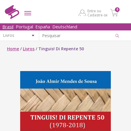
0
Entre ou
Cadastre-se
Brasil
Portugal
España
Deutschland
Home
/
Livros
/
Tinguis! Di Repente 50