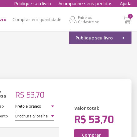
-
Publique seu livro
Acompanhe seus pedidos
Ajuda
0
Entre ou
ivro
Compras em quantidade
Cadastre-se
Publique seu livro
o
R$ 53,70
ssa
ão
Valor total:
R$ 53,70
ento
Comprar