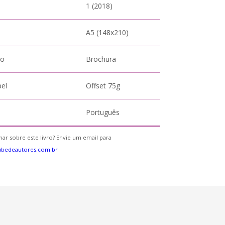
1 (2018)
A5 (148x210)
to
Brochura
pel
Offset 75g
Português
ar sobre este livro? Envie um email para
ubedeautores.com.br