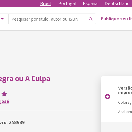
Brasil
Portugal
España
Deutschland
Publique seu l
egra ou A Culpa
Versã
impre
José
Coloraç
Acabam
ivro: 248539