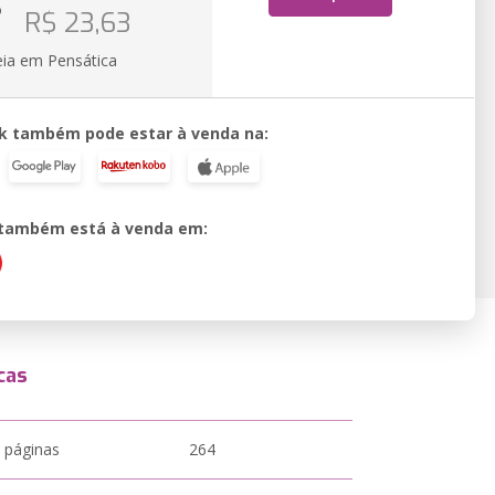
o
R$ 23,63
eia em Pensática
k também pode estar à venda na:
o também está à venda em:
cas
 páginas
264