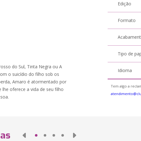
Edição
Formato
Acabamen
Tipo de pa
sso do Sul, Tinta Negra ou A
Idioma
om o suicídio do filho sob os
 perda, Amaro é atormentado por
Tem algo a reclam
lhe oferece a vida de seu filho
atendimento@cl
ssoa.
das