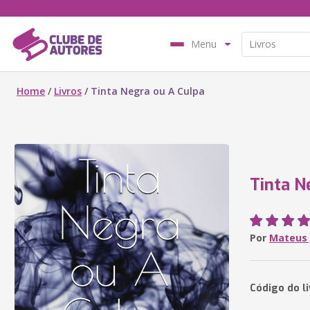
Menu
Home
/
Livros
/
Tinta Negra ou A Culpa
Tinta N
Por
Mateus 
Código do l