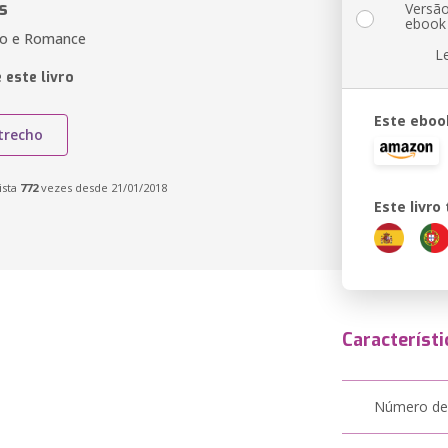
s
Versã
ebook
ão e Romance
L
 este livro
Este eboo
trecho
ista
772
vezes desde 21/01/2018
Este livr
Característi
Número de