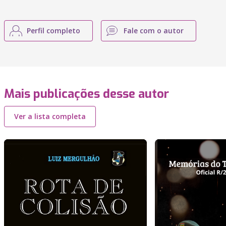
Perfil completo
Fale com o autor
Mais publicações desse autor
Ver a lista completa