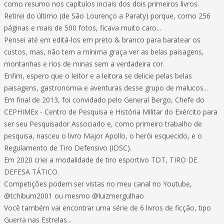
como resumo nos capítulos inciais dos dois primeiros livros.
Retirei do último (de São Lourenço a Paraty) porque, como 256
páginas e mais de 500 fotos, ficava muito caro...
Pensei até em editá-los em preto & branco para baratear os
custos, mas, não tem a mínima graça ver as belas paisagens,
montanhas e rios de minas sem a verdadeira cor.
Enfim, espero que o leitor e a leitora se delicie pelas belas
paisagens, gastronomia e aventuras desse grupo de malucos...
Em final de 2013, foi convidado pelo General Bergo, Chefe do
CEPHIMEx - Centro de Pesquisa e História Militar do Exército para
ser seu Pesquisador Associado e, como primeiro trabalho de
pesquisa, nasceu o livro Major Apollo, o herói esquecido, e o
Regulamento de Tiro Defensivo (IDSC).
Em 2020 criei a modalidade de tiro esportivo TDT, TIRO DE
DEFESA TÁTICO.
Competições podem ser vistas no meu canal no Youtube,
@tchibum2001 ou mesmo @luizmergulhao
Você também vai encontrar uma série de 6 livros de ficção, tipo
Guerra nas Estrelas...