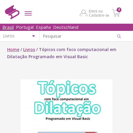
0
Entre ou
Cadastre-se
Brasil
Portugal
España
Deutschland
Home
/
Livros
/
Tópicos com foco computacional em
Dilatação Programado em Visual Basic