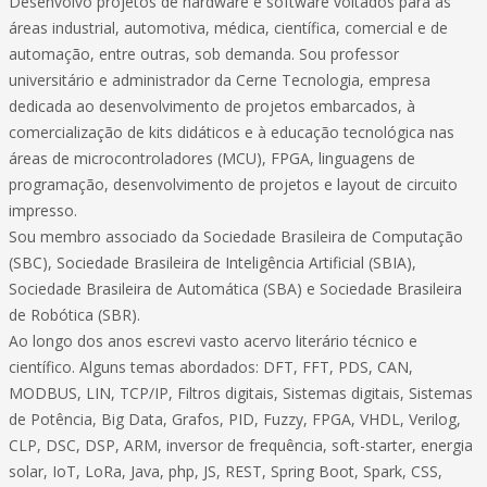
Desenvolvo projetos de hardware e software voltados para as
áreas industrial, automotiva, médica, científica, comercial e de
automação, entre outras, sob demanda. Sou professor
universitário e administrador da Cerne Tecnologia, empresa
dedicada ao desenvolvimento de projetos embarcados, à
comercialização de kits didáticos e à educação tecnológica nas
áreas de microcontroladores (MCU), FPGA, linguagens de
programação, desenvolvimento de projetos e layout de circuito
impresso.
Sou membro associado da Sociedade Brasileira de Computação
(SBC), Sociedade Brasileira de Inteligência Artificial (SBIA),
Sociedade Brasileira de Automática (SBA) e Sociedade Brasileira
de Robótica (SBR).
Ao longo dos anos escrevi vasto acervo literário técnico e
científico. Alguns temas abordados: DFT, FFT, PDS, CAN,
MODBUS, LIN, TCP/IP, Filtros digitais, Sistemas digitais, Sistemas
de Potência, Big Data, Grafos, PID, Fuzzy, FPGA, VHDL, Verilog,
CLP, DSC, DSP, ARM, inversor de frequência, soft-starter, energia
solar, IoT, LoRa, Java, php, JS, REST, Spring Boot, Spark, CSS,