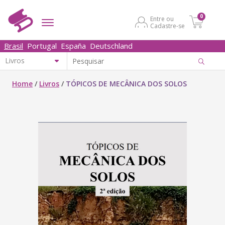
0
Entre ou
Cadastre-se
Brasil
Portugal
España
Deutschland
Home
/
Livros
/
TÓPICOS DE MECÂNICA DOS SOLOS