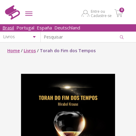
0
Entre ou
Cadastre-se
Brasil
Portugal
España
Deutschland
Home
/
Livros
/
Torah do Fim dos Tempos