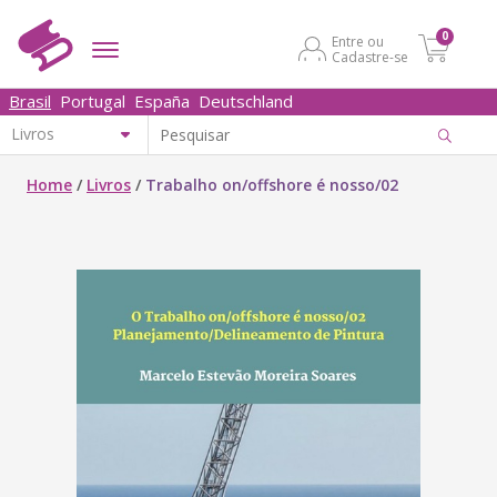
0
Entre ou
Cadastre-se
Brasil
Portugal
España
Deutschland
Home
/
Livros
/
Trabalho on/offshore é nosso/02