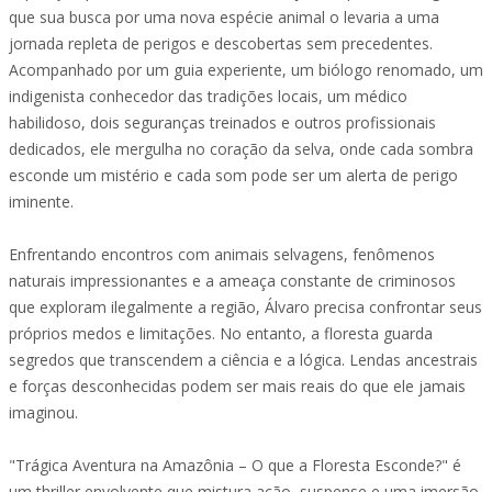
que sua busca por uma nova espécie animal o levaria a uma
jornada repleta de perigos e descobertas sem precedentes.
Acompanhado por um guia experiente, um biólogo renomado, um
indigenista conhecedor das tradições locais, um médico
habilidoso, dois seguranças treinados e outros profissionais
dedicados, ele mergulha no coração da selva, onde cada sombra
esconde um mistério e cada som pode ser um alerta de perigo
iminente.
Enfrentando encontros com animais selvagens, fenômenos
naturais impressionantes e a ameaça constante de criminosos
que exploram ilegalmente a região, Álvaro precisa confrontar seus
próprios medos e limitações. No entanto, a floresta guarda
segredos que transcendem a ciência e a lógica. Lendas ancestrais
e forças desconhecidas podem ser mais reais do que ele jamais
imaginou.
"Trágica Aventura na Amazônia – O que a Floresta Esconde?" é
um thriller envolvente que mistura ação, suspense e uma imersão