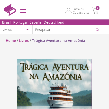
0
Entre ou
Cadastre-se
Brasil
Portugal
España
Deutschland
Home
/
Livros
/
Trágica Aventura na Amazônia