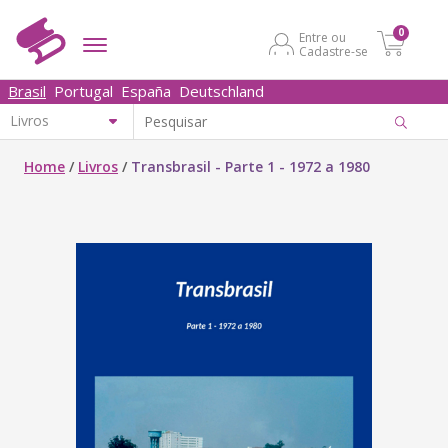
0
Entre ou
Cadastre-se
Brasil
Portugal
España
Deutschland
Home
/
Livros
/
Transbrasil - Parte 1 - 1972 a 1980