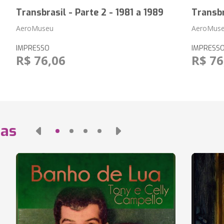
Transbrasil - Parte 2 - 1981 a 1989
Transbr
AeroMuseu
AeroMus
IMPRESSO
IMPRESS
R$ 76,06
R$ 76
das