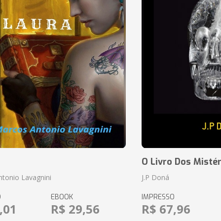
O Livro Dos Mistér
tonio Lavagnini
J.P Doná
O
EBOOK
IMPRESSO
,01
R$ 29,56
R$ 67,96