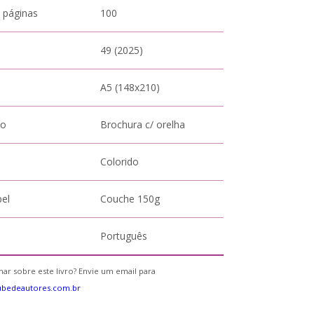
 páginas
100
49 (2025)
A5 (148x210)
to
Brochura c/ orelha
Colorido
pel
Couche 150g
Português
ar sobre este livro? Envie um email para
ubedeautores.com.br