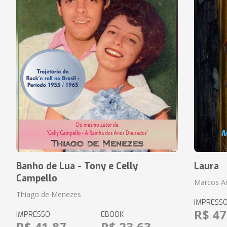
Banho de Lua - Tony e Celly
Laura
Campello
Marcos An
Thiago de Menezes
IMPRESS
R$ 47
IMPRESSO
EBOOK
R$ 41,87
R$ 23,63