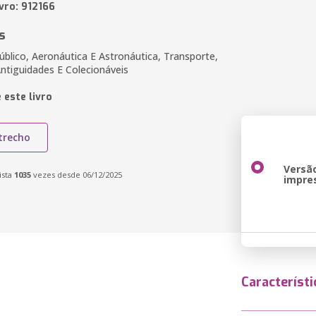
vro: 912166
s
úblico, Aeronáutica E Astronáutica, Transporte,
Antiguidades E Colecionáveis
 este livro
trecho
Versã
ista
1035
vezes desde 06/12/2025
impre
Característi