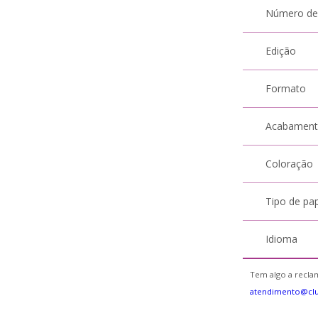
Número de
Edição
Formato
Acabamen
Coloração
Tipo de pa
Idioma
Tem algo a reclam
atendimento@cl