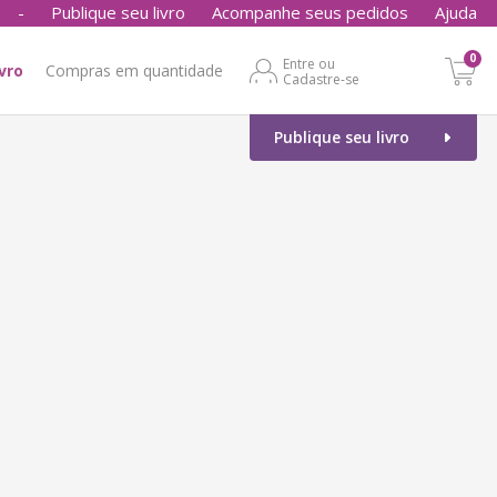
-
Publique seu livro
Acompanhe seus pedidos
Ajuda
0
Entre ou
ivro
Compras em quantidade
Cadastre-se
Publique seu livro