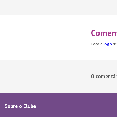
Coment
Faça o
login
dei
0 comentár
Sobre o Clube