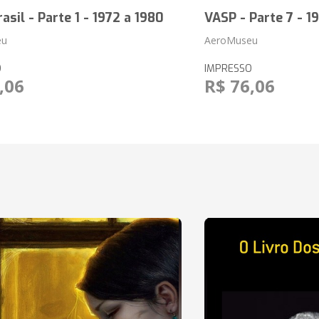
asil - Parte 1 - 1972 a 1980
VASP - Parte 7 - 1
eu
AeroMuseu
O
IMPRESSO
,06
R$ 76,06