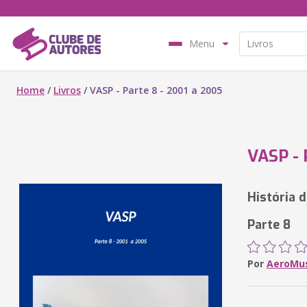
Menu
Home
/
Livros
/
VASP - Parte 8 - 2001 a 2005
VASP - 
História 
Parte 8
Por
AeroMu