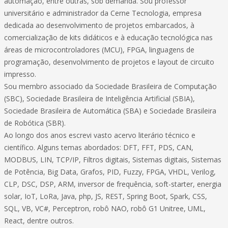
automação, entre outras, sob demanda. Sou professor
universitário e administrador da Cerne Tecnologia, empresa
dedicada ao desenvolvimento de projetos embarcados, à
comercialização de kits didáticos e à educação tecnológica nas
áreas de microcontroladores (MCU), FPGA, linguagens de
programação, desenvolvimento de projetos e layout de circuito
impresso.
Sou membro associado da Sociedade Brasileira de Computação
(SBC), Sociedade Brasileira de Inteligência Artificial (SBIA),
Sociedade Brasileira de Automática (SBA) e Sociedade Brasileira
de Robótica (SBR).
Ao longo dos anos escrevi vasto acervo literário técnico e
científico. Alguns temas abordados: DFT, FFT, PDS, CAN,
MODBUS, LIN, TCP/IP, Filtros digitais, Sistemas digitais, Sistemas
de Potência, Big Data, Grafos, PID, Fuzzy, FPGA, VHDL, Verilog,
CLP, DSC, DSP, ARM, inversor de frequência, soft-starter, energia
solar, IoT, LoRa, Java, php, JS, REST, Spring Boot, Spark, CSS,
SQL, VB, VC#, Perceptron, robô NAO, robô G1 Unitree, UML,
React, dentre outros.