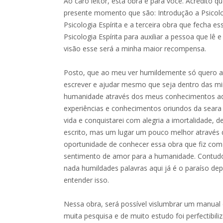
Ao caro leitor, esta obra é para você. Acredito qu
presente momento que são: Introdução a Psicolo
Psicologia Espírita e a terceira obra que fecha e
Psicologia Espírita para auxiliar a pessoa que l
visão esse será a minha maior recompensa.
Posto, que ao meu ver humildemente só quero a
escrever e ajudar mesmo que seja dentro das mi
humanidade através dos meus conhecimentos ad
experiências e conhecimentos oriundos da seara es
vida e conquistarei com alegria a imortalidade, d
escrito, mas um lugar um pouco melhor através 
oportunidade de conhecer essa obra que fiz co
sentimento de amor para a humanidade. Contudo
nada humildades palavras aqui já é o paraíso 
entender isso.
Nessa obra, será possível vislumbrar um manual d
muita pesquisa e de muito estudo foi perfectibil