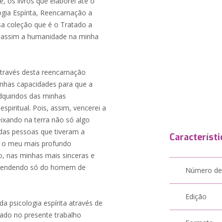
e, os livros que elaborei até o
gia Espírita, Reencarnação a
ssa coleção que é o Tratado a
ê e assim a humanidade na minha
través desta reencarnação
nhas capacidades para que a
quiridos das minhas
piritual. Pois, assim, vencerei a
eixando na terra não só algo
das pessoas que tiveram a
Característi
m o meu mais profundo
, nas minhas mais sinceras e
dependendo só do homem de
Número de
Edição
a psicologia espírita através de
izado no presente trabalho