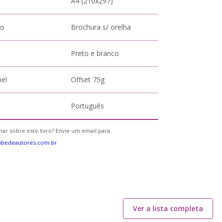
A4 (210x297)
to
Brochura s/ orelha
Preto e branco
pel
Offset 75g
Português
ar sobre este livro? Envie um email para
ubedeautores.com.br
Ver a lista completa