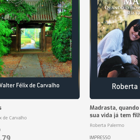
s
Madrasta, quando
sua vida já tem fi
ix de Carvalho
Roberta Palermo
O
,79
IMPRESSO