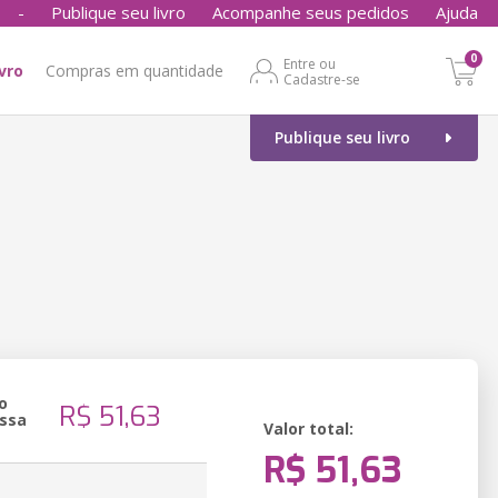
-
Publique seu livro
Acompanhe seus pedidos
Ajuda
0
Entre ou
ivro
Compras em quantidade
Cadastre-se
Publique seu livro
o
R$ 51,63
ssa
Valor total:
R$ 51,63