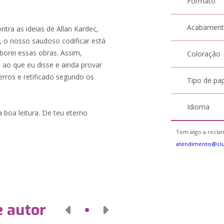
Formato
Acabamen
ntra as ideias de Allan Kardec,
 o nosso saudoso codificar está
borei essas obras. Assim,
Coloração
a ao que eu disse e ainda provar
rros e retificado segundo os
Tipo de pa
Idioma
 boa leitura. De teu eterno
Tem algo a reclam
atendimento@cl
e autor