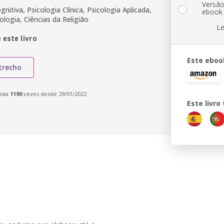
Versã
gnitiva, Psicologia Clínica, Psicologia Aplicada,
ebook
cologia, Ciências da Religião
Le
 este livro
Este eboo
trecho
ista
1190
vezes desde 29/01/2022
Este livr