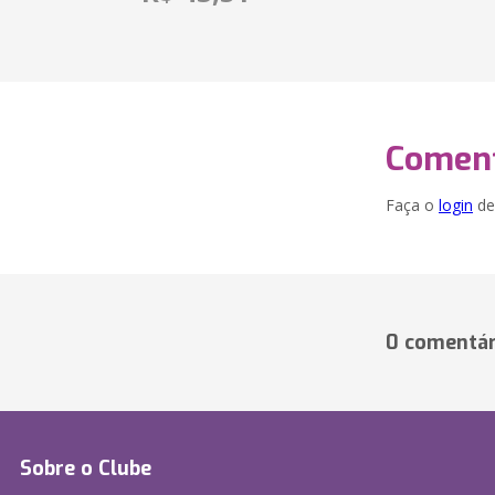
Coment
Faça o
login
dei
0 comentár
Sobre o Clube