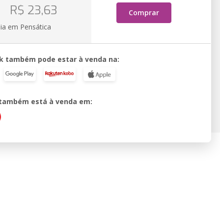
o
R$ 23,63
Comprar
ia em Pensática
k também pode estar à venda na:
o também está à venda em: