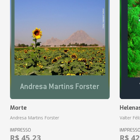
Morte
Helena
Andresa Martins Forster
Valter Fél
IMPRESSO
IMPRESS
R$ 45,23
R$ 42