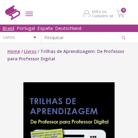
0
Entre ou
Cadastre-se
Brasil
Portugal
España
Deutschland
Home
/
Livros
/
Trilhas de Aprendizagem: De Professor
para Professor Digital