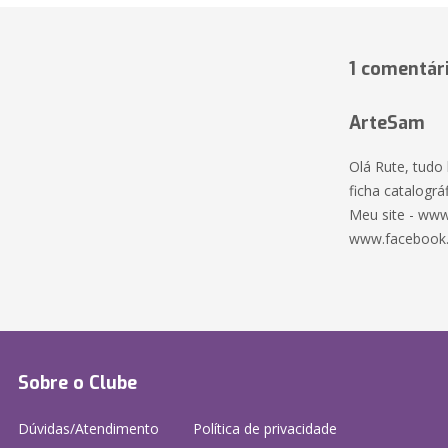
1 comentár
ArteSam
Olá Rute, tudo
ficha catalográf
Meu site - www
www.facebook
Sobre o Clube
Dúvidas/Atendimento
Política de privacidade