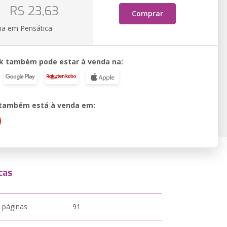
o
R$ 23,63
Comprar
ia em Pensática
k também pode estar à venda na:
o também está à venda em:
cas
 páginas
91