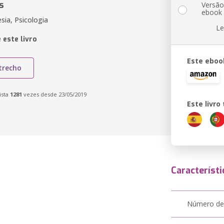
s
Versã
ebook
esia, Psicologia
Le
 este livro
Este eboo
trecho
ista
1281
vezes desde 23/05/2019
Este livr
Característi
Número de