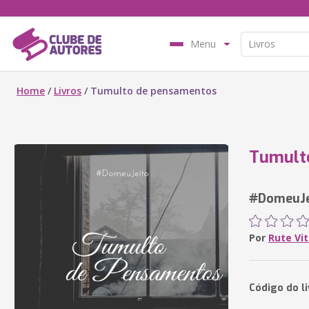
Menu
Home
/
Livros
/
Tumulto de pensamentos
Tumult
#DomeuJe
Por
Rute Vit
Código do l