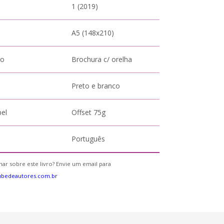
1 (2019)
A5 (148x210)
to
Brochura c/ orelha
Preto e branco
pel
Offset 75g
Português
ar sobre este livro? Envie um email para
ubedeautores.com.br