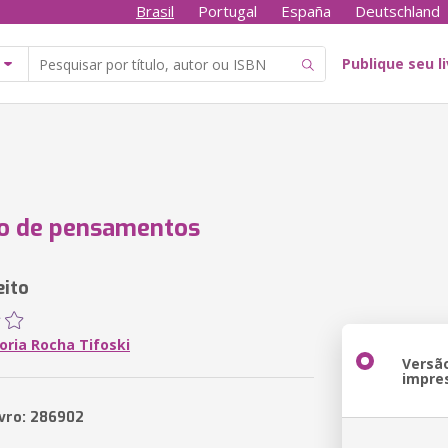
Brasil
Portugal
España
Deutschland
Publique seu l
o de pensamentos
ito
oria Rocha Tifoski
Versã
impre
ivro: 286902