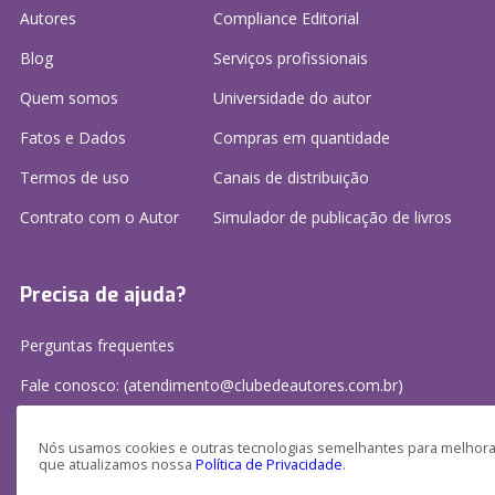
Autores
Compliance Editorial
Blog
Serviços profissionais
Quem somos
Universidade do autor
Fatos e Dados
Compras em quantidade
Termos de uso
Canais de distribuição
Contrato com o Autor
Simulador de publicação
de livros
Precisa de ajuda?
Perguntas frequentes
Fale conosco: (atendimento@clubedeautores.com.br)
Nós usamos cookies e outras tecnologias semelhantes para melhorar
que atualizamos nossa
Política de Privacidade
.
Clube de Autores Publicações S/A - CNPJ: 16.779.786/0001-27
Av. Juscelino Kubitscheck, 350 - 2 andar - Centro, Joinville - SC, 89201-100