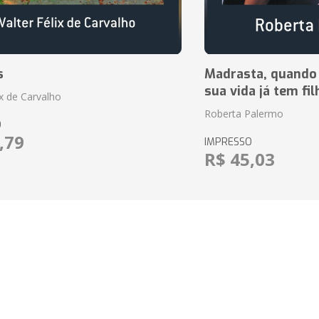
s
Madrasta, quando
sua vida já tem fi
ix de Carvalho
Roberta Palermo
O
,79
IMPRESSO
R$ 45,03