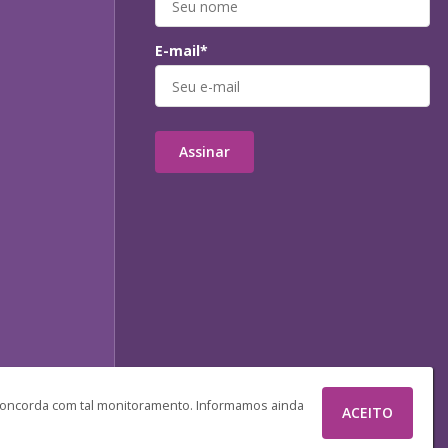
E-mail*
Assinar
 concorda com tal monitoramento. Informamos ainda
ACEITO