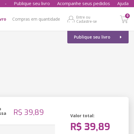
-
Publique seu livro
Acompanhe seus pedidos
Ajuda
0
Entre ou
ivro
Compras em quantidade
Cadastre-se
Publique seu livro
o
R$ 39,89
ssa
Valor total:
R$ 39,89