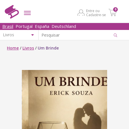
0
Entre ou
Cadastre-se
Brasil
Portugal
España
Deutschland
Home
/
Livros
/
Um Brinde