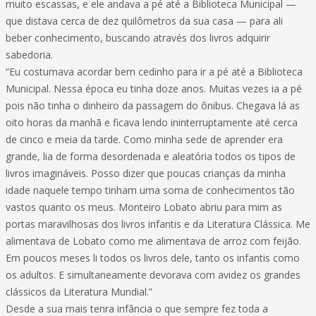
muito escassas, e ele andava a pé até a Biblioteca Municipal —
que distava cerca de dez quilômetros da sua casa — para ali
beber conhecimento, buscando através dos livros adquirir
sabedoria.
“Eu costumava acordar bem cedinho para ir a pé até a Biblioteca
Municipal. Nessa época eu tinha doze anos. Muitas vezes ia a pé
pois não tinha o dinheiro da passagem do ônibus. Chegava lá as
oito horas da manhã e ficava lendo ininterruptamente até cerca
de cinco e meia da tarde. Como minha sede de aprender era
grande, lia de forma desordenada e aleatória todos os tipos de
livros imagináveis. Posso dizer que poucas crianças da minha
idade naquele tempo tinham uma soma de conhecimentos tão
vastos quanto os meus. Monteiro Lobato abriu para mim as
portas maravilhosas dos livros infantis e da Literatura Clássica. Me
alimentava de Lobato como me alimentava de arroz com feijão.
Em poucos meses li todos os livros dele, tanto os infantis como
os adultos. E simultaneamente devorava com avidez os grandes
clássicos da Literatura Mundial.”
Desde a sua mais tenra infância o que sempre fez toda a