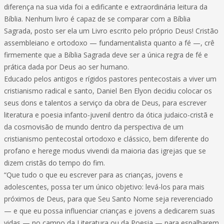
diferença na sua vida foi a edificante e extraordinária leitura da
Bíblia. Nenhum livro é capaz de se comparar com a Bíblia
Sagrada, posto ser ela um Livro escrito pelo próprio Deus! Cristão
assembleiano e ortodoxo — fundamentalista quanto a fé —, crê
firmemente que a Bíblia Sagrada deve ser a única regra de fé e
prática dada por Deus ao ser humano.
Educado pelos antigos e rígidos pastores pentecostais a viver um
cristianismo radical e santo, Daniel Ben Elyon decidiu colocar os
seus dons e talentos a serviço da obra de Deus, para escrever
literatura e poesia infanto-juvenil dentro da ótica judaico-cristã e
da cosmovisão de mundo dentro da perspectiva de um
cristianismo pentecostal ortodoxo e clássico, bem diferente do
profano e herege modus vivendi da maioria das igrejas que se
dizem cristãs do tempo do fim.
“Que tudo o que eu escrever para as crianças, jovens e
adolescentes, possa ter um único objetivo: levá-los para mais
próximos de Deus, para que Seu Santo Nome seja reverenciado
— e que eu possa influenciar crianças e jovens a dedicarem suas
vidas — no campo da Literatura ou da Poesia — para espalharem