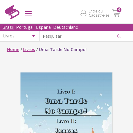
0
Entre ou
Cadastre-se
Brasil
Portugal
España
Deutschland
Home
/
Livros
/
Uma Tarde No Campo!