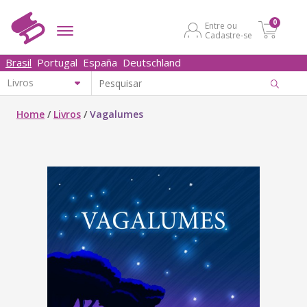
0
Entre ou
Cadastre-se
Brasil
Portugal
España
Deutschland
Home
/
Livros
/
Vagalumes