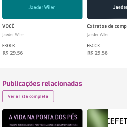
VOCÊ
Extratos de com
Jaeder Wiler
Jaeder Wiler
EBOOK
EBOOK
R$ 29,56
R$ 29,56
Publicações relacionadas
Ver a lista completa