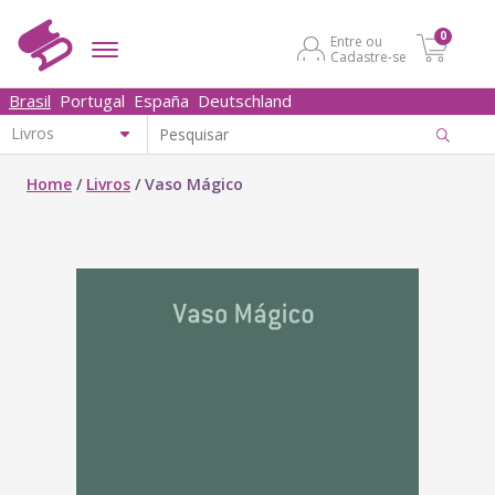
0
Entre ou
Cadastre-se
Brasil
Portugal
España
Deutschland
Home
/
Livros
/
Vaso Mágico