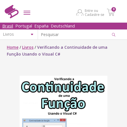
0
Entre ou
Cadastre-se
Brasil
Portugal
España
Deutschland
Home
/
Livros
/
Verificando a Continuidade de uma
Função Usando o Visual C#