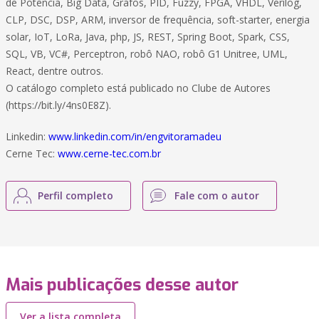
de Potência, Big Data, Grafos, PID, Fuzzy, FPGA, VHDL, Verilog,
CLP, DSC, DSP, ARM, inversor de frequência, soft-starter, energia
solar, IoT, LoRa, Java, php, JS, REST, Spring Boot, Spark, CSS,
SQL, VB, VC#, Perceptron, robô NAO, robô G1 Unitree, UML,
React, dentre outros.
O catálogo completo está publicado no Clube de Autores
(https://bit.ly/4ns0E8Z).
Linkedin:
www.linkedin.com/in/engvitoramadeu
Cerne Tec:
www.cerne-tec.com.br
Perfil completo
Fale com o autor
Mais publicações desse autor
Ver a lista completa