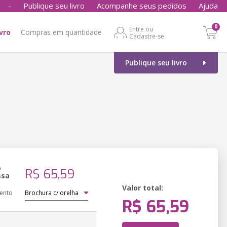
-
Publique seu livro
Acompanhe seus pedidos
Ajuda
0
Entre ou
ivro
Compras em quantidade
Cadastre-se
Publique seu livro
o
R$ 65,59
ssa
Valor total:
ento
R$ 65,59