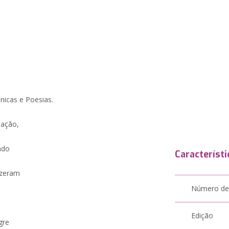
ônicas e Poesias.
pação,
ndo
Característi
izeram
Número de
Edição
gre