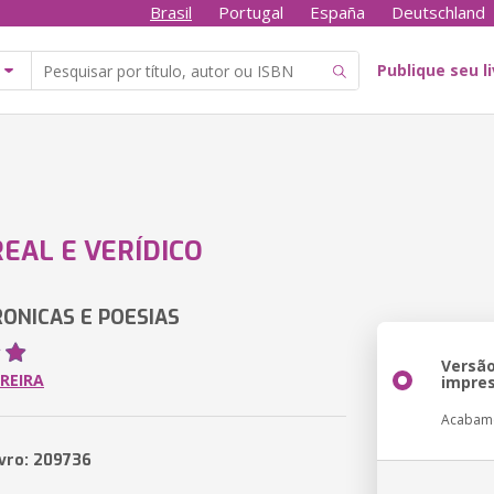
Brasil
Portugal
España
Deutschland
Publique seu l
REAL E VERÍDICO
RONICAS E POESIAS
Versã
REIRA
impre
Acabam
ivro: 209736