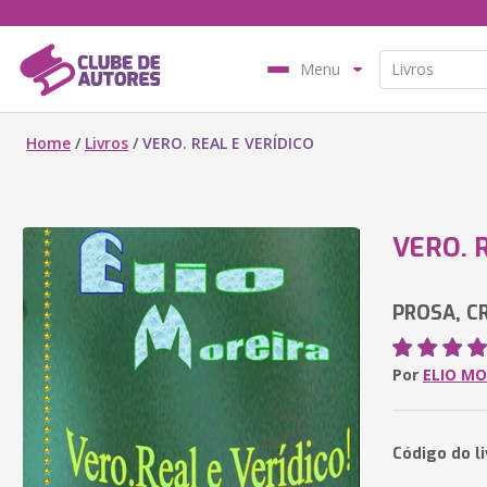
Menu
Home
/
Livros
/
VERO. REAL E VERÍDICO
VERO. 
PROSA, C
Por
ELIO MO
Código do l