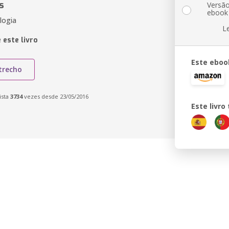
s
Versã
ebook
logia
L
 este livro
Este eboo
trecho
ista
3734
vezes desde 23/05/2016
Este livr