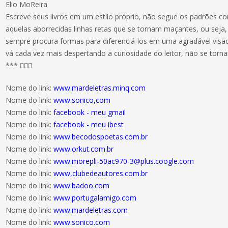
Elio MoReira
Escreve seus livros em um estilo próprio, não segue os padrões co
aquelas aborrecidas linhas retas que se tornam maçantes, ou seja, 
sempre procura formas para diferenciá-los em uma agradável visã
vá cada vez mais despertando a curiosidade do leitor, não se torn
*** 
Nome do link:
www.mardeletras.minq.com
Nome do link:
www.sonico,com
Nome do link:
facebook - meu gmail
Nome do link:
facebook - meu ibest
Nome do link:
www.becodospoetas.com.br
Nome do link:
www.orkut.com.br
Nome do link:
www.morepli-50ac970-3@plus.coogle.com
Nome do link:
www,clubedeautores.com.br
Nome do link:
www.badoo.com
Nome do link:
www.portugalamigo.com
Nome do link:
www.mardeletras.com
Nome do link:
www.sonico.com