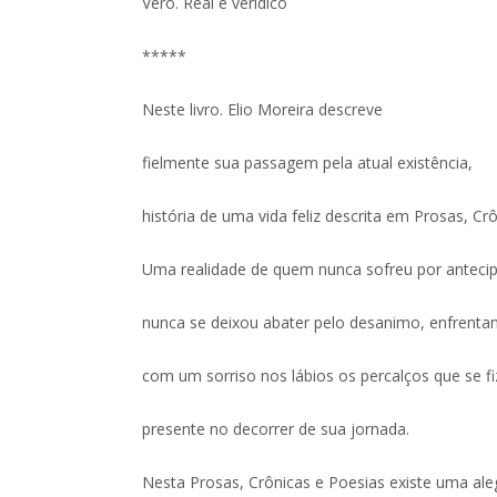
Vero. Real e verídico
*****
Neste livro. Elio Moreira descreve
fielmente sua passagem pela atual existência,
história de uma vida feliz descrita em Prosas, Cr
Uma realidade de quem nunca sofreu por anteci
nunca se deixou abater pelo desanimo, enfrenta
com um sorriso nos lábios os percalços que se f
presente no decorrer de sua jornada.
Nesta Prosas, Crônicas e Poesias existe uma ale