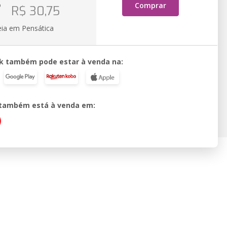
o
Comprar
R$ 30,75
eia em Pensática
k também pode estar à venda na:
o também está à venda em: