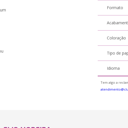
Formato
a um
Acabamen
Coloração
ou
Tipo de pa
Idioma
Tem algo a reclam
atendimento@cl