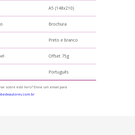
A5 (148x210)
to
Brochura
Preto e branco
pel
Offset 75g
Português
ar sobre este livro? Envie um email para
ubedeautores.com.br