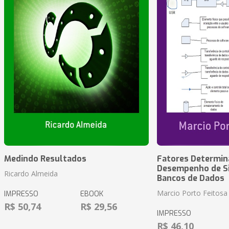
Medindo Resultados
Fatores Determin
Desempenho de S
Ricardo Almeida
Bancos de Dados
Marcio Porto Feitosa
IMPRESSO
EBOOK
R$ 50,74
R$ 29,56
IMPRESSO
R$ 46,10