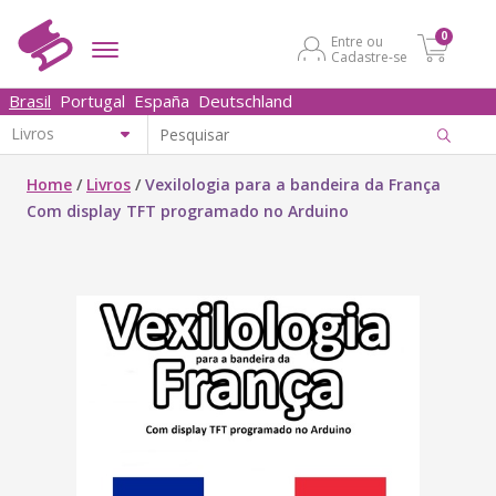
0
Entre ou
Cadastre-se
Brasil
Portugal
España
Deutschland
Home
/
Livros
/
Vexilologia para a bandeira da França
Com display TFT programado no Arduino