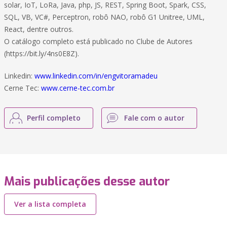
solar, IoT, LoRa, Java, php, JS, REST, Spring Boot, Spark, CSS,
SQL, VB, VC#, Perceptron, robô NAO, robô G1 Unitree, UML,
React, dentre outros.
O catálogo completo está publicado no Clube de Autores
(https://bit.ly/4ns0E8Z).
Linkedin:
www.linkedin.com/in/engvitoramadeu
Cerne Tec:
www.cerne-tec.com.br
Perfil completo
Fale com o autor
Mais publicações desse autor
Ver a lista completa