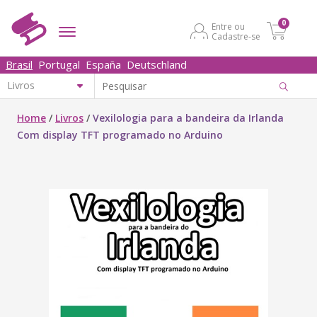
0
Entre ou
Cadastre-se
Brasil
Portugal
España
Deutschland
Home
/
Livros
/
Vexilologia para a bandeira da Irlanda
Com display TFT programado no Arduino