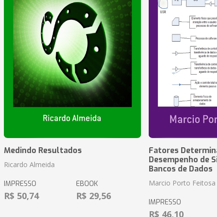
Medindo Resultados
Fatores Determin
Desempenho de S
Ricardo Almeida
Bancos de Dados
Marcio Porto Feitosa
IMPRESSO
EBOOK
R$ 50,74
R$ 29,56
IMPRESSO
R$ 46,10