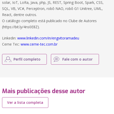
solar, IoT, LoRa, Java, php, JS, REST, Spring Boot, Spark, CSS,
SQL, VB, VC#, Perceptron, robô NAO, robô G1 Unitree, UML,
React, dentre outros.
O catálogo completo está publicado no Clube de Autores
(https://bit.ly/4ns0E8Z).
Linkedin:
www.linkedin.com/in/engvitoramadeu
Cerne Tec:
www.cerne-tec.com.br
Perfil completo
Fale com o autor
Mais publicações desse autor
Ver a lista completa