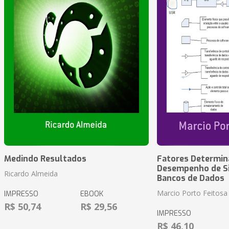
Medindo Resultados
Fatores Determin
Desempenho de S
Ricardo Almeida
Bancos de Dados
Marcio Porto Feitosa
IMPRESSO
EBOOK
R$ 50,74
R$ 29,56
IMPRESSO
R$ 46,10