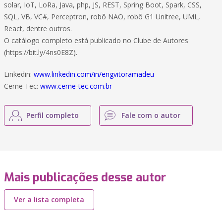
solar, IoT, LoRa, Java, php, JS, REST, Spring Boot, Spark, CSS,
SQL, VB, VC#, Perceptron, robô NAO, robô G1 Unitree, UML,
React, dentre outros.
O catálogo completo está publicado no Clube de Autores
(https://bit.ly/4ns0E8Z).
Linkedin:
www.linkedin.com/in/engvitoramadeu
Cerne Tec:
www.cerne-tec.com.br
Perfil completo
Fale com o autor
Mais publicações desse autor
Ver a lista completa