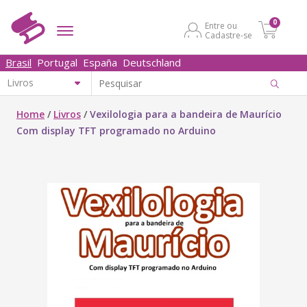
0
Entre ou
Cadastre-se
Brasil
Portugal
España
Deutschland
Home
/
Livros
/
Vexilologia para a bandeira de Maurício
Com display TFT programado no Arduino