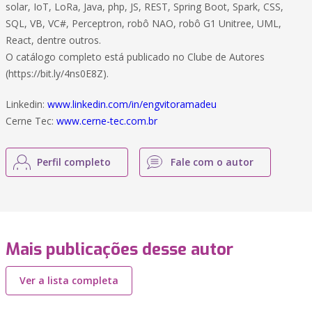
solar, IoT, LoRa, Java, php, JS, REST, Spring Boot, Spark, CSS,
SQL, VB, VC#, Perceptron, robô NAO, robô G1 Unitree, UML,
React, dentre outros.
O catálogo completo está publicado no Clube de Autores
(https://bit.ly/4ns0E8Z).
Linkedin:
www.linkedin.com/in/engvitoramadeu
Cerne Tec:
www.cerne-tec.com.br
Perfil completo
Fale com o autor
Mais publicações desse autor
Ver a lista completa