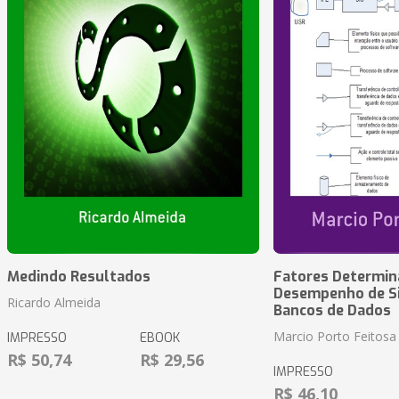
Medindo Resultados
Fatores Determin
Desempenho de S
Ricardo Almeida
Bancos de Dados
Marcio Porto Feitosa
IMPRESSO
EBOOK
R$ 50,74
R$ 29,56
IMPRESSO
R$ 46,10