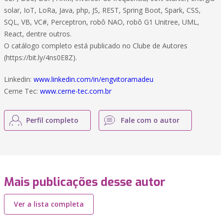
solar, IoT, LoRa, Java, php, JS, REST, Spring Boot, Spark, CSS,
SQL, VB, VC#, Perceptron, robô NAO, robô G1 Unitree, UML,
React, dentre outros.
O catálogo completo está publicado no Clube de Autores
(https://bit.ly/4ns0E8Z).
Linkedin:
www.linkedin.com/in/engvitoramadeu
Cerne Tec:
www.cerne-tec.com.br
Perfil completo
Fale com o autor
Mais publicações desse autor
Ver a lista completa