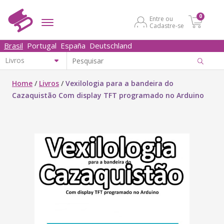
0
Entre ou
Cadastre-se
Brasil
Portugal
España
Deutschland
Home
/
Livros
/
Vexilologia para a bandeira do
Cazaquistão Com display TFT programado no Arduino