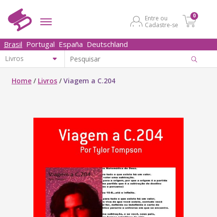
0
Entre ou
Cadastre-se
Brasil
Portugal
España
Deutschland
Home
/
Livros
/
Viagem a C.204