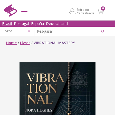
0
Entre ou
Cadastre-se
Brasil
Portugal
España
Deutschland
Home
/
Livros
/
VIBRATIONAL MASTERY