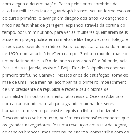
com alegria e determinação. Passa pelos anos sombrios da
ditadura militar vestida de guarda-pó branco, seu uniforme escolar
do curso primário, e avança em direção aos anos 70 dançando e
rindo nas festinhas de garagem, espiando através da cortina do
tempo, por um minutinho, para ver as mulheres queimarem seus
sutiãs em praça pública em um ato de libertação e, com folego e
disposição, ouvindo no rádio o Brasil conquistar a copa do mundo
de 1970, com aquele “time” em campo. Ganha o mundo, mas só
um pedacinho dele, o Rio de Janeiro dos anos 80 e 90 onde, pela
fresta da sua janela, assiste à Beija Flor de Nilópolis receber seu
primeiro troféu no Carnaval. Nesses anos de satisfação, torna-se
mãe de uma linda menina, acompanha o primeiro impeachment
de um presidente da república e recebe seu diploma de
normalista. Em outro momento, atravessa o Oceano Atlântico
com a curiosidade natural que a grande maioria dos seres
humanos tem: ver o que existe depois da linha do horizonte.
Descobrindo o velho mundo, porém em dimensões menores que
os grandes navegadores, fez uma revolução em sua vida. Agora,
de cabelos brancos, mas com muita energia, compartilha com os