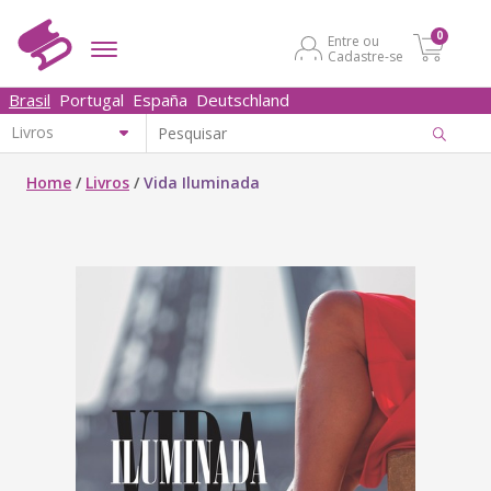
0
Entre ou
Cadastre-se
Brasil
Portugal
España
Deutschland
Home
/
Livros
/
Vida Iluminada