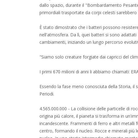
dallo spazio, durante il "Bombardamento Pesante
primordiali trasportate da corpi celesti sarebbero
È stato dimostrato che i batteri possono resistere 
nell'atmosfera. Da lì, quei batteri si sono adattati
cambiamenti, iniziando un lungo percorso evoluti
"Siamo solo creature forgiate dai capricci del cli
I primi 670 milioni di anni li abbiamo chiamati:
Essendo la fase meno conosciuta della Storia, il s
Periodi.
4.565.000.000 - La collisione delle particelle di roc
origina più calore, il pianeta si trasforma in un'i
incandescente. Frammenti di ferro e altri metalli 
centro, formando il nucleo. Rocce e minerali più l