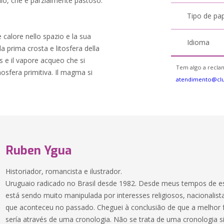
lo, che è parzialmente pastoso.
Tipo de pa
 calore nello spazio e la sua
Idioma
a prima crosta e litosfera della
as e il vapore acqueo che si
Tem algo a reclam
osfera primitiva. Il magma si
atendimento@cl
Ruben Ygua
Historiador, romancista e ilustrador.
Uruguaio radicado no Brasil desde 1982. Desde meus tempos de es
está sendo muito manipulada por interesses religiosos, nacionali
que aconteceu no passado. Cheguei à conclusião de que a melhor f
sería através de uma cronologia. Não se trata de uma cronologia s