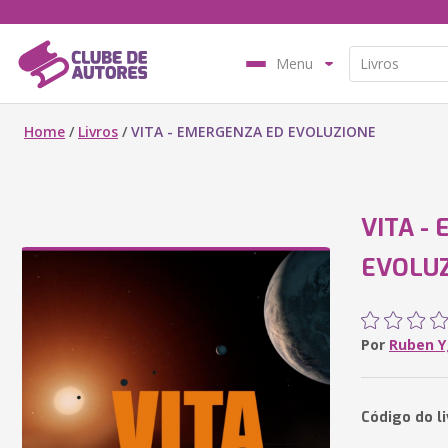
Menu
Home
/
Livros
/
VITA - EMERGENZA ED EVOLUZIONE
VITA -
EVOLU
Por
Ruben 
Código do l