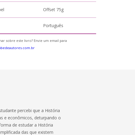
pel
Offset 75g
Português
ar sobre este livro? Envie um email para
ubedeautores.com.br
tudante percebi que a História
stas e econômicos, deturpando o
orma de estudar a História
implificada das que existem