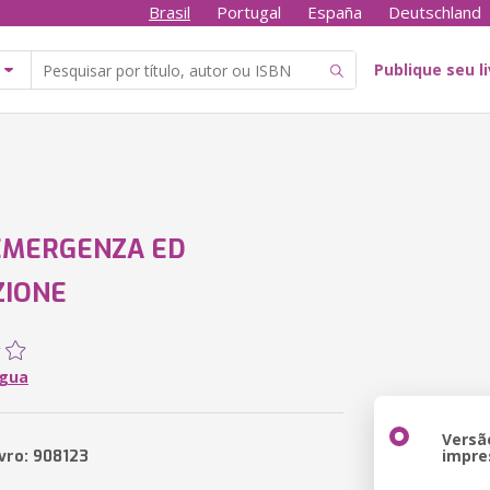
Brasil
Portugal
España
Deutschland
Publique seu l
 EMERGENZA ED
ZIONE
Ygua
Versã
impre
ivro: 908123