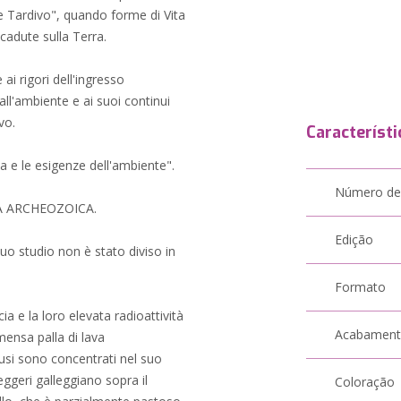
 Tardivo", quando forme di Vita
 cadute sulla Terra.
ai rigori dell'ingresso
 all'ambiente e ai suoi continui
vo.
Característi
ma e le esigenze dell'ambiente".
Número de
 ERA ARCHEOZOICA.
Edição
uo studio non è stato diviso in
Formato
cia e la loro elevata radioattività
Acabamen
mmensa palla di lava
fusi sono concentrati nel suo
eggeri galleggiano sopra il
Coloração