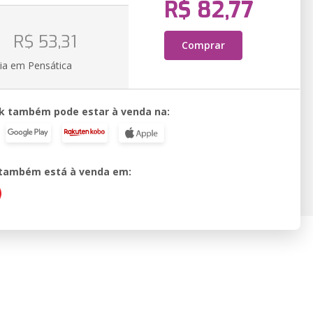
R$ 82,77
o
R$ 53,31
Comprar
ia em Pensática
k também pode estar à venda na:
o também está à venda em: