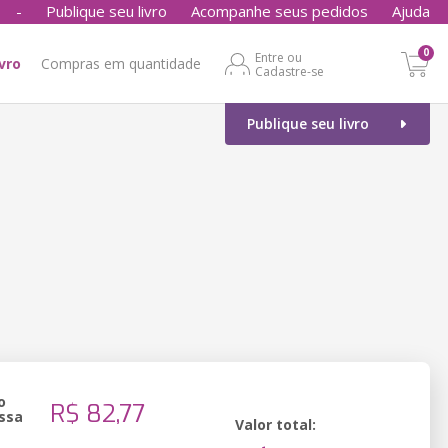
-
Publique seu livro
Acompanhe seus pedidos
Ajuda
0
Entre ou
ivro
Compras em quantidade
Cadastre-se
Publique seu livro
o
R$ 82,77
ssa
Valor total: