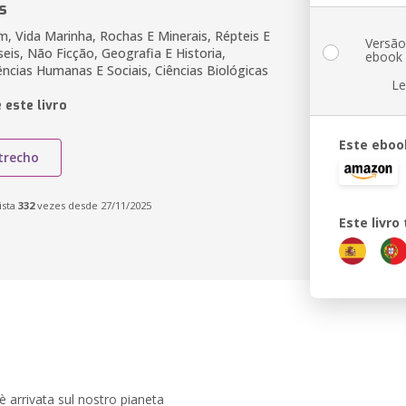
s
m, Vida Marinha, Rochas E Minerais, Répteis E
Versã
seis, Não Ficção, Geografia E Historia,
ebook
ências Humanas E Sociais, Ciências Biológicas
Le
 este livro
Este eboo
trecho
ista
332
vezes desde 27/11/2025
Este livr
è arrivata sul nostro pianeta