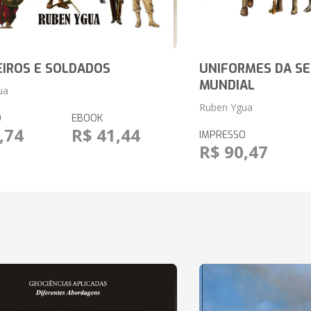
IROS E SOLDADOS
UNIFORMES DA S
MUNDIAL
ua
Ruben Ygua
O
EBOOK
,74
R$ 41,44
IMPRESSO
R$ 90,47