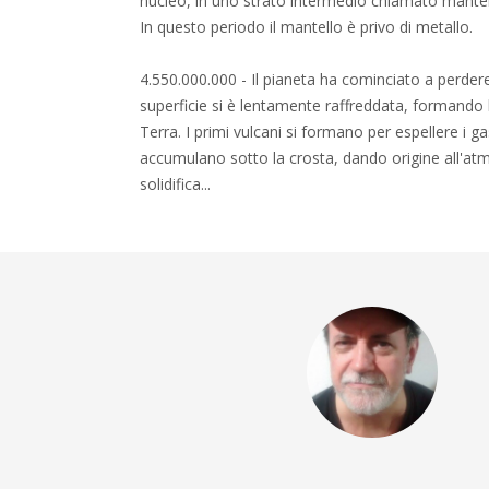
nucleo, in uno strato intermedio chiamato mantel
In questo periodo il mantello è privo di metallo.
4.550.000.000 - Il pianeta ha cominciato a perdere
superficie si è lentamente raffreddata, formando l
Terra. I primi vulcani si formano per espellere i g
accumulano sotto la crosta, dando origine all'atm
solidifica...