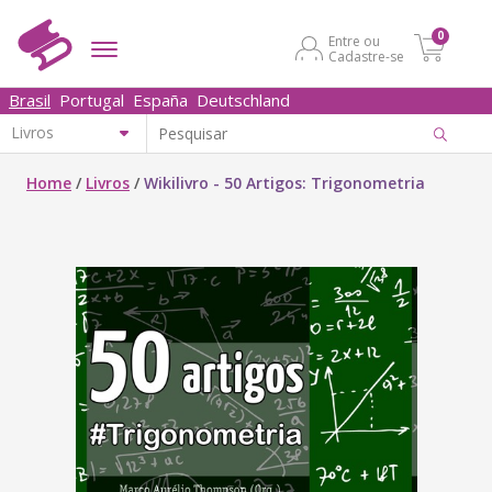
0
Entre ou
Cadastre-se
Brasil
Portugal
España
Deutschland
Home
/
Livros
/
Wikilivro - 50 Artigos: Trigonometria