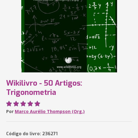
Wikilivro - 50 Artigos:
Trigonometria
Por
Marco Aurélio Thompson (Org.)
Código do livro: 236271