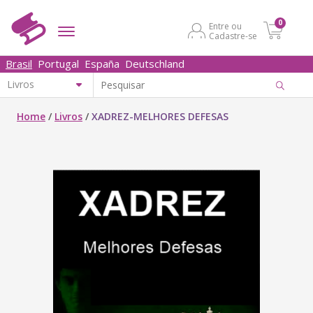
0
Entre ou
Cadastre-se
Brasil
Portugal
España
Deutschland
Home
/
Livros
/
XADREZ-MELHORES DEFESAS