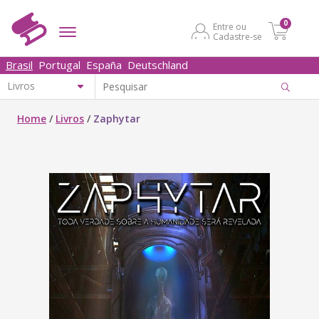
0
Entre ou
Cadastre-se
Brasil
Portugal
España
Deutschland
Home
/
Livros
/
Zaphytar