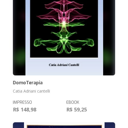
DomoTerapia
Catia Adriani cantelli
IMPRESSO
EBOOK
R$ 148,98
R$ 59,25