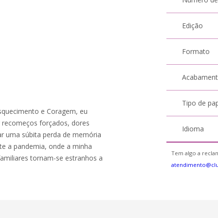
Edição
Formato
Acabamen
Tipo de pa
Esquecimento e Coragem, eu
r recomeços forçados, dores
Idioma
ntar uma súbita perda de memória
nte a pandemia, onde a minha
Tem algo a reclam
 familiares tornam-se estranhos a
atendimento@cl