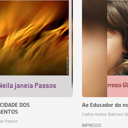
CIDADE DOS
Ao Educador do no
MENTOS
Carlos Aurino Barroso 
eia Passos
IMPRESSO