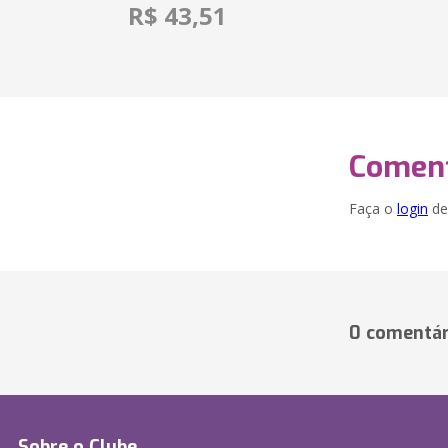
R$ 43,51
Coment
Faça o
login
dei
0 comentár
Sobre o Clube