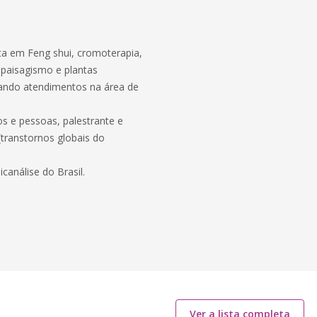
ta em Feng shui, cromoterapia,
, paisagismo e plantas
tando atendimentos na área de
os e pessoas, palestrante e
transtornos globais do
.
canálise do Brasil.
Ver a lista completa