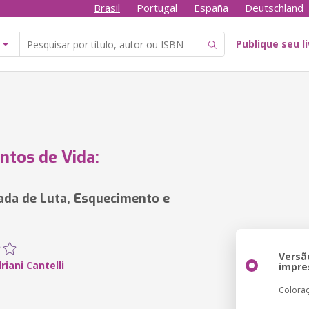
Brasil
Portugal
España
Deutschland
Publique seu l
tos de Vida:
da de Luta, Esquecimento e
Versã
riani Cantelli
impre
Colora