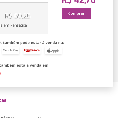
R$ 42,76
o
Comprar
R$ 59,25
ia em Pensática
k também pode estar à venda na:
o também está à venda em:
cas
 páginas
56