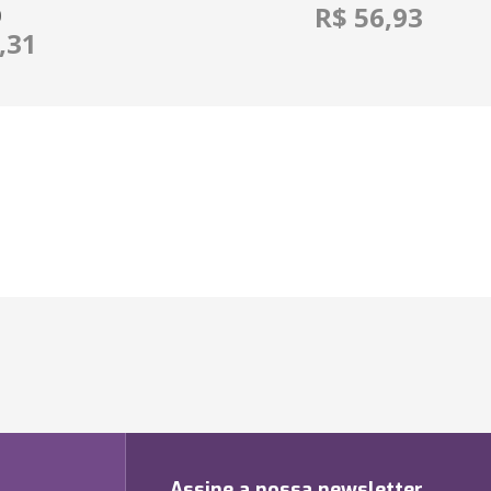
R$ 56,93
O
,31
Assine a nossa newsletter