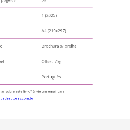
1 (2025)
A4 (210x297)
to
Brochura s/ orelha
pel
Offset 75g
Português
ar sobre este livro? Envie um email para
ubedeautores.com.br