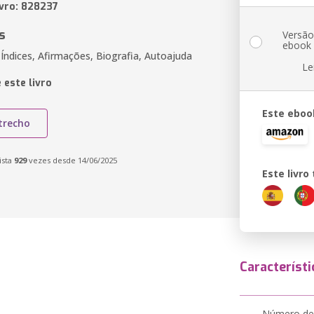
ivro: 828237
s
Versã
ebook
 Índices, Afirmações, Biografia, Autoajuda
Le
 este livro
Este eboo
trecho
ista
929
vezes desde 14/06/2025
Este livr
Característi
Número de