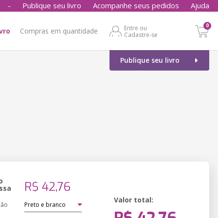
-
Publique seu livro
Acompanhe seus pedidos
Ajuda
0
Entre ou
ivro
Compras em quantidade
Cadastre-se
Publique seu livro
o
R$ 42,76
ssa
Valor total:
ção