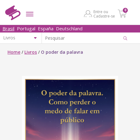
0
Entre ou
Cadastre-se
Brasil
Portugal
España
Deutschland
Home
/
Livros
/
O poder da palavra