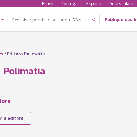
Brasil
Portugal
España
Deutschland
Publique seu l
es
/
Editora Polimatia
a Polimatia
tora
m a editora