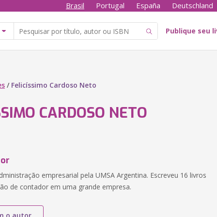
Brasil
Portugal
España
Deutschland
Publique seu l
es
/
Felicíssimo Cardoso Neto
ISSIMO CARDOSO NETO
tor
inistração empresarial pela UMSA Argentina. Escreveu 16 livros
nção de contador em uma grande empresa.
m o autor