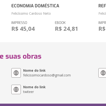
ECONOMIA DOMÉSTICA
RE
Felicíssimo Cardoso Neto
Feli
IMPRESSO
EBOOK
IMP
R$ 45,04
R$ 24,81
R$
 e suas obras
Nome do link
felicissimocardoso@gmail.com
Nome do link
twiteer