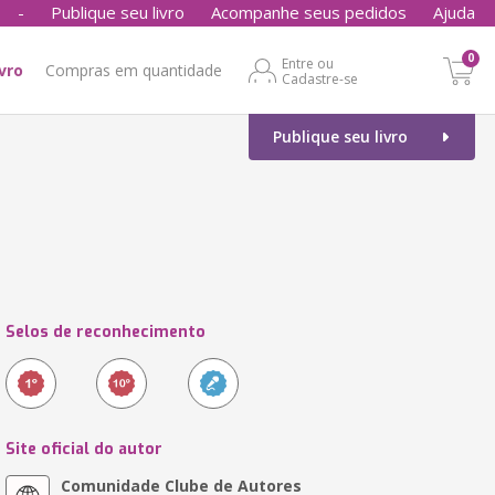
-
Publique seu livro
Acompanhe seus pedidos
Ajuda
0
Entre ou
ivro
Compras em quantidade
Cadastre-se
Publique seu livro
Selos de reconhecimento
Site oficial do autor
Comunidade Clube de Autores