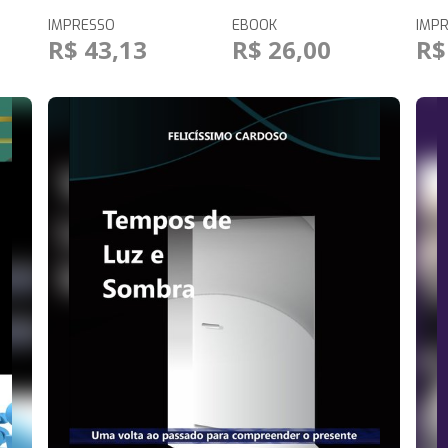
IMPRESSO
EBOOK
IMP
R$ 43,13
R$ 26,00
R$